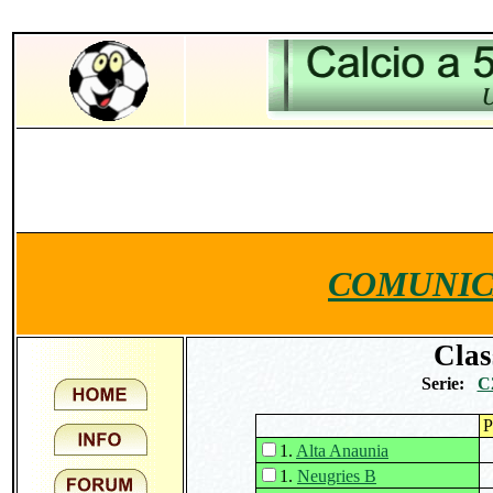
COMUNIC
Clas
Serie:
C
P
1.
Alta Anaunia
1.
Neugries B