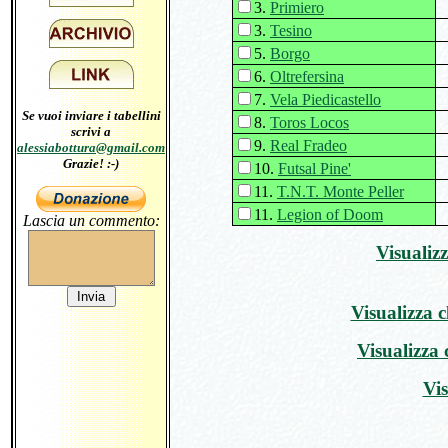
3.
Primiero
3.
Tesino
5.
Borgo
6.
Oltrefersina
7.
Vela Piedicastello
Se vuoi inviare i tabellini
8.
Toros Locos
scrivi a
9.
Real Fradeo
alessiabottura@gmail.com
Grazie! :-)
10.
Futsal Pine'
11.
T.N.T. Monte Peller
11.
Legion of Doom
Lascia un commento:
Visualizz
Visualizza c
Visualizza 
Vis